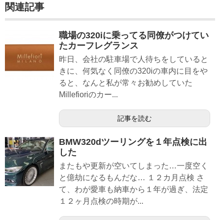
関連記事
職場の320iに乗ってる同僚がつけてい
たカーフレグランス
昨日、会社の駐車場で人待ちをしていると
きに、何気なく同僚の320iの車内に目をや
ると、なんと私が常々お勧めしていた
Millefioriのカー...
記事を読む
BMW320dツーリングを１年点検に出
した
またもや更新が空いてしまった…一度空く
と億劫になるもんだな… １２カ月点検 さ
て、わが愛車も納車から１年が過ぎ、法定
１２ヶ月点検の時期が...