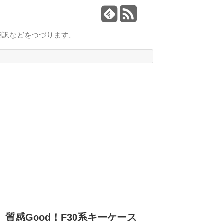
翻訳などをつづります。
質感Good！F30系キーケース