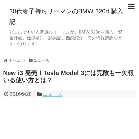
30代妻子持ちリーマンのBMW 320d 購入
記
どこにでもいる普通のリーマンが、BMW 320dを購入。資
金計画、仕様検討、試乗記、機能紹介、海外情報翻訳など
をつづります。
ホーム
ニュース
New i3 発売！Tesla Model 3には完敗も一矢報
いる使い方とは？
2016/9/28
ニュース