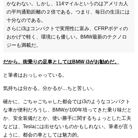
かなわない。しかし、114マイルというのはアメリカ人
の平均通勤距離の２倍である。つまり、毎日の生活には
十分なのである。
さらにi3はコンパクトで実用性に富み、CFRPボディの
おかげで軽く、環境にも優しい。BMW最新のテクノロ
ジーも満載だ。
だから、街乗りの足車としてはBMW i3がお勧めだ。
と筆者はおっしゃっている。
気持ちは分かる。分かるが…ちと苦しい。
確かに、ごちゃごちゃした都会ではi3のようなコンパクト
な車が便利だろうし、BMWが100年培ってきた乗り味だと
か、安全装備だとか、使い勝手に関するちょっとした工夫
などは、Teslaには出せないものかもしれない。筆者が言う
ように、都会の車としては魅力的。