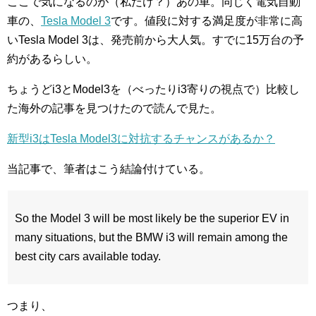
ここで気になるのが（私だけ？）あの車。同じく電気自動
車の、
Tesla Model 3
です。値段に対する満足度が非常に高
いTesla Model 3は、発売前から大人気。すでに15万台の予
約があるらしい。
ちょうどi3とModel3を（べったりi3寄りの視点で）比較し
た海外の記事を見つけたので読んで見た。
新型i3はTesla Model3に対抗するチャンスがあるか？
当記事で、筆者はこう結論付けている。
So the Model 3 will be most likely be the superior EV in
many situations, but the BMW i3 will remain among the
best city cars available today.
つまり、