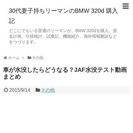
30代妻子持ちリーマンのBMW 320d 購入
記
どこにでもいる普通のリーマンが、BMW 320dを購入。資
金計画、仕様検討、試乗記、機能紹介、海外情報翻訳など
をつづります。
ホーム
その他
車が水没したらどうなる？JAF水没テスト動画
まとめ
2015/9/14
その他