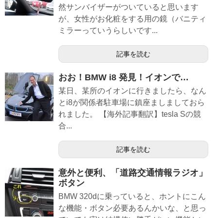
然サンバイザーがついていると思います
が、女性がお化粧をする用の鏡（バニティ
ミラーっていうらしいです...
記事を読む
おお！BMW i8 発見！イオンで…
某日、某所のイオンに行きましたら、なん
とi8が関係者駐車場に鎮座ましましておら
れました。 【海外記事翻訳】tesla Sの競
合...
記事を読む
意外と便利、「道路交通情報ラジオ」
ボタン
BMW 320dに乗っていると、ホントにこん
な機能・ボタン必要あるんかいな、と思っ