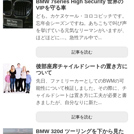
BMW 7series High Security 世界の
VIPを守る車
ども。カケヌケール・ヨロコビッチです。
忘年会シーズンですね。あちこちで叫び声
を挙げている元気なリーマンがいますが、
ほどほどに…。急性アル中で...
記事を読む
後部座席チャイルドシートの置き方に
ついて
先日、ファミリーカーとしてのBWMの可
能性について検証しました。その際に、チ
ャイルドシートは置き方に工夫が必要と書
きましたが、自分なりに新た...
記事を読む
BMW 320d ツーリングを下から見た