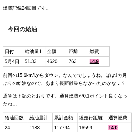
燃費記録24回目です。
今回の給油
日付
給油量 l
金額
距離
燃費
5月4日
51.33
4620
763
14.9
前回の15.6km/lからダウン。なんででしょうね。ほぼ1カ月
ぶりの給油なので、あまり長距離乗らなかったのかな…？
通算は下記のとおりです。通算燃費が0.1ポイント良くなっ
たね…
給油回数
給油量計
累計金額
総走行距離
通算燃費
24
1188
117794
16599
14.0