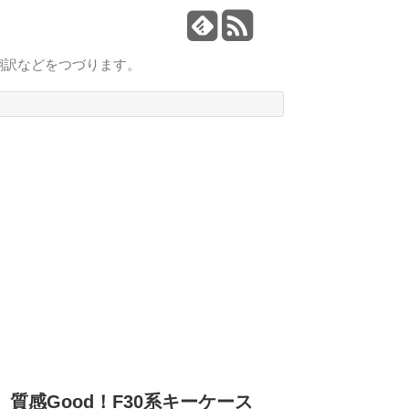
翻訳などをつづります。
質感Good！F30系キーケース