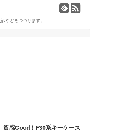
翻訳などをつづります。
質感Good！F30系キーケース