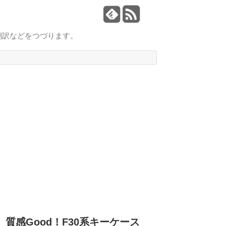
翻訳などをつづります。
質感Good！F30系キーケース