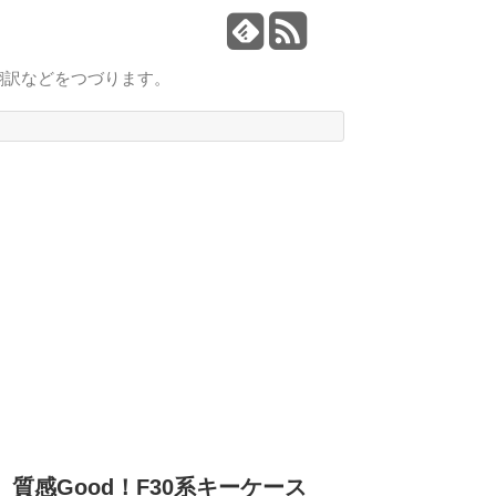
翻訳などをつづります。
質感Good！F30系キーケース