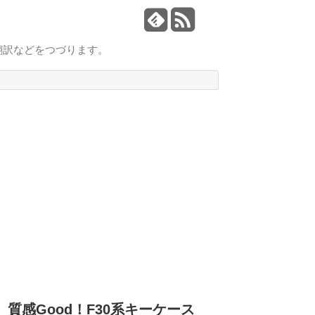
翻訳などをつづります。
質感Good！F30系キーケース