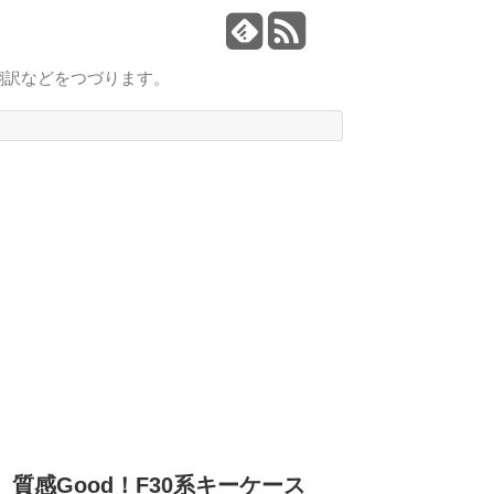
翻訳などをつづります。
質感Good！F30系キーケース