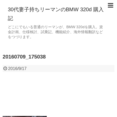
30代妻子持ちリーマンのBMW 320d 購入
記
どこにでもいる普通のリーマンが、BMW 320dを購入。資
金計画、仕様検討、試乗記、機能紹介、海外情報翻訳など
をつづります。
20160709_175038
2016/9/17