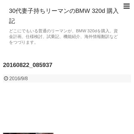
30代妻子持ちリーマンのBMW 320d 購入
記
どこにでもいる普通のリーマンが、BMW 320dを購入。資
金計画、仕様検討、試乗記、機能紹介、海外情報翻訳など
をつづります。
20160822_085937
2016/9/8