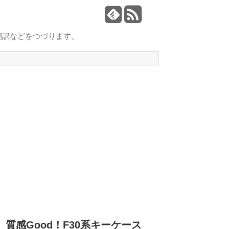
翻訳などをつづります。
質感Good！F30系キーケース