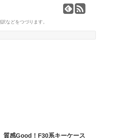
翻訳などをつづります。
質感Good！F30系キーケース