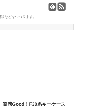
翻訳などをつづります。
質感Good！F30系キーケース