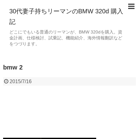
30代妻子持ちリーマンのBMW 320d 購入
記
どこにでもいる普通のリーマンが、BMW 320dを購入。資
金計画、仕様検討、試乗記、機能紹介、海外情報翻訳など
をつづります。
bmw 2
2015/7/16