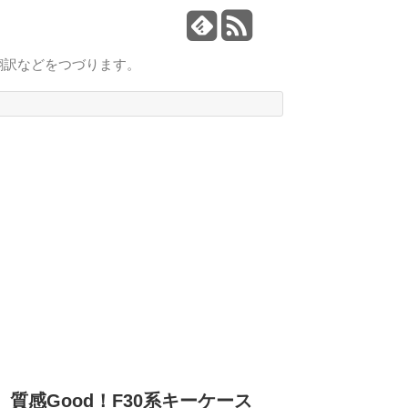
翻訳などをつづります。
質感Good！F30系キーケース