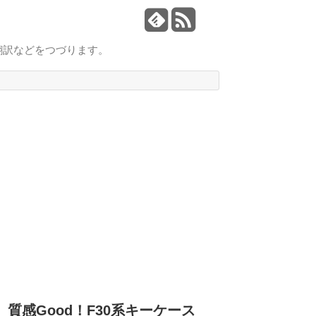
翻訳などをつづります。
質感Good！F30系キーケース